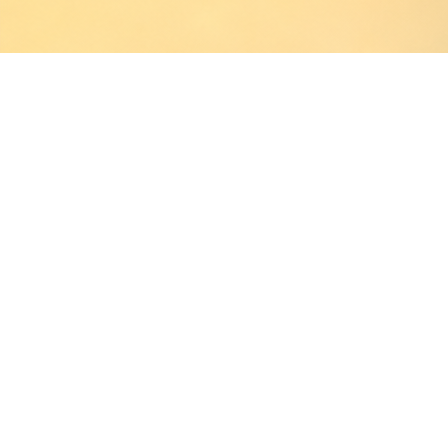
Projekte
Seit 2015 produziert die Inklusion
Menschen mit Behinderung.
Unser Ziel ist es, Menschen kennen
Dabei entstehen ehrliche Gespräche