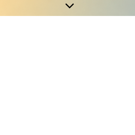
swerkstatt e.V. unter dem Namen Normalo TV Intervi
zulernen, zuzuhören und ihre persönlichen Geschich
 über Alltag, Herausforderungen, Wünsche, Träume u