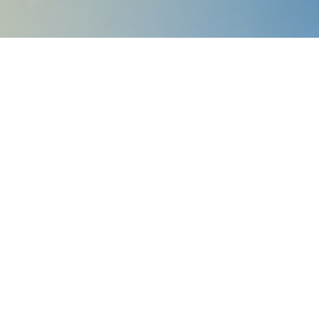
ews und Videobeiträge mit
ten sichtbar zu machen.
nd gesellschaftliche Teilhabe.